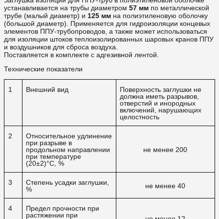
устанавливается на трубы диаметром
57 мм
по металлической
трубе (малый диаметр) и
125 мм
на полиэтиленовую оболочку
(большой диаметр). Применяется для гидроизоляции концевых
элементов ППУ-трубопроводов, а также может использоваться
для изоляции штоков теплоизолированных шаровых кранов ППУ
и воздушников для сброса воздуха.
Поставляется в комплекте с адгезивной лентой.
Технические показатели
1
Внешний вид
Поверхность заглушки не
должна иметь разрывов,
отверстий и инородных
включений, нарушающих
целостность
2
Относительное удлинение
при разрыве в
продольном направлении
не менее 200
при температуре
(20±2)°C, %
3
Степень усадки заглушки,
не менее 40
%
4
Предел прочности при
растяжении при
не менее 12